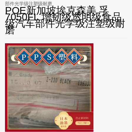
部件光学级注塑级耐磨
POE新加坡埃克森美 孚
7050FL 增韧级透明级食品
级汽车部件光学级注塑级耐
磨