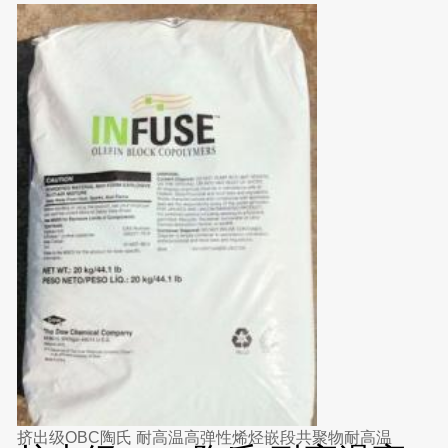
挤出级OBC陶氏 耐高温高弹性烯烃嵌段共聚物耐高温