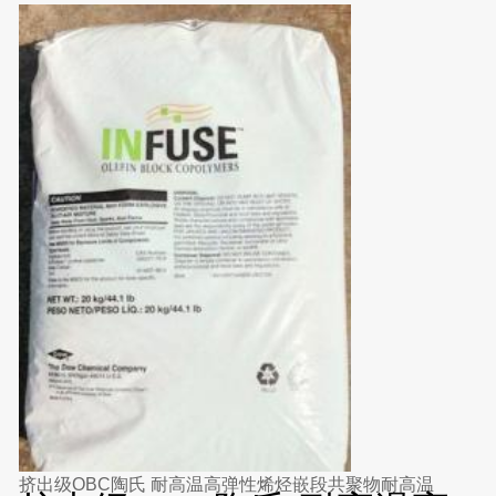
挤出级OBC陶氏 耐高温高弹性烯烃嵌段共聚物耐高温