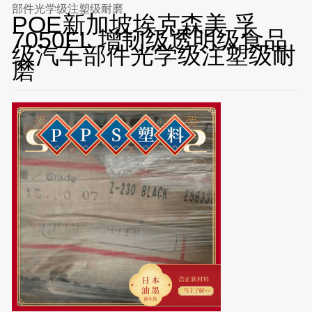
部件光学级注塑级耐磨
POE新加坡埃克森美 孚
7050FL 增韧级透明级食品
级汽车部件光学级注塑级耐
磨