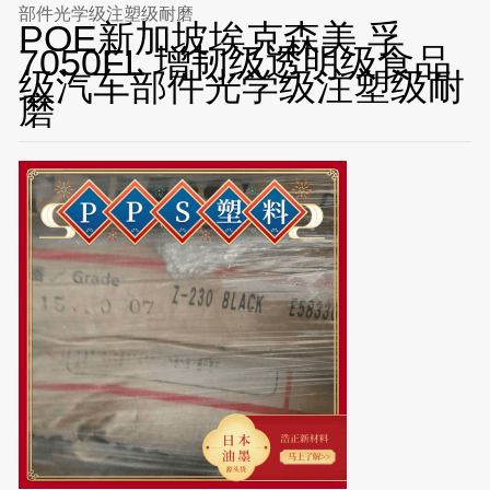
部件光学级注塑级耐磨
POE新加坡埃克森美 孚
7050FL 增韧级透明级食品
级汽车部件光学级注塑级耐
磨