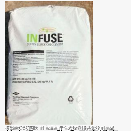
挤出级OBC陶氏 耐高温高弹性烯烃嵌段共聚物耐高温