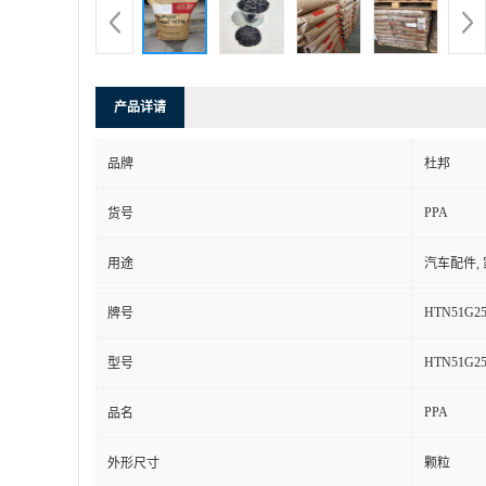
产品详请
品牌
杜邦
PPA
货号
用途
汽车配件,
HTN51G2
牌号
HTN51G2
型号
PPA
品名
外形尺寸
颗粒