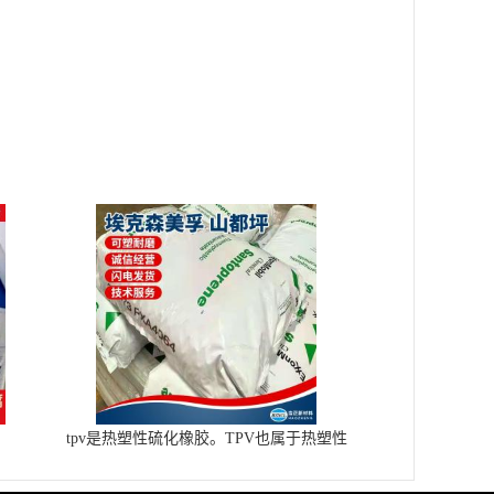
tpv是热塑性硫化橡胶。TPV也属于热塑性
弹性体一类