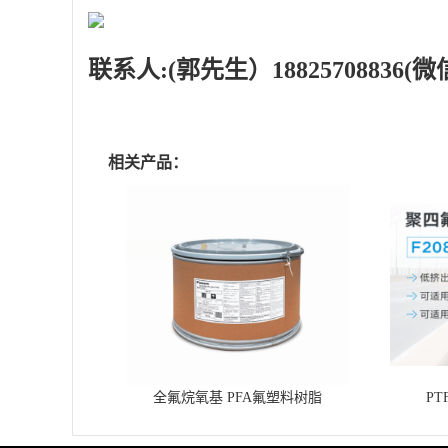
联系人
:(郭先生）18825708836(
相关产品：
全氟烷氧基 PFA氟塑料树脂
P