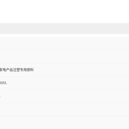
 家电产品注塑专用原料
5HSL
5