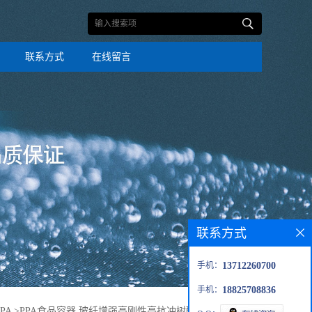
联系方式
在线留言
联系方式
手机：
13712260700
手机：
18825708836
PA
>
PPA食品容器 玻纤增强高刚性高抗冲树酯批发HTN51G25