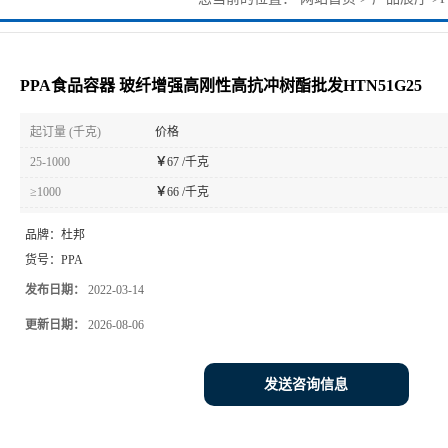
PPA食品容器 玻纤增强高刚性高抗冲树酯批发HTN51G25
起订量 (千克)
价格
25-1000
￥
67 /千克
≥1000
￥
66 /千克
品牌：
杜邦
货号：
PPA
发布日期：
2022-03-14
更新日期：
2026-08-06
发送咨询信息