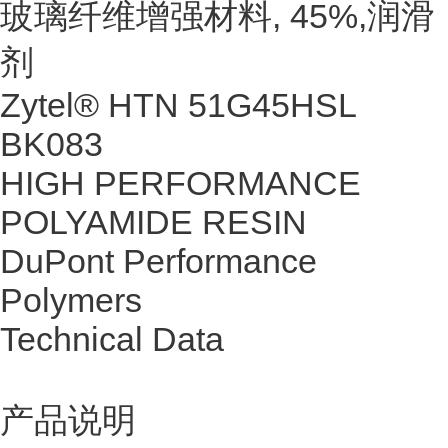
玻璃纤维增强材料, 45%,润滑
剂
Zytel® HTN 51G45HSL
BK083
HIGH PERFORMANCE
POLYAMIDE RESIN
DuPont Performance
Polymers
Technical Data
产品说明