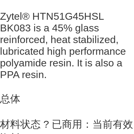
Zytel® HTN51G45HSL
BK083 is a 45% glass
reinforced, heat stabilized,
lubricated high performance
polyamide resin. It is also a
PPA resin.
总体
材料状态 ? 已商用：当前有效