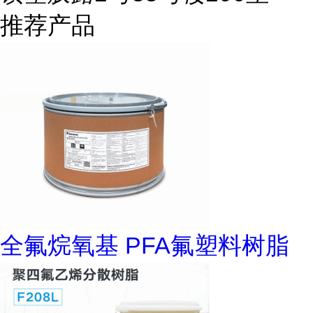
推荐产品
全氟烷氧基 PFA氟塑料树脂