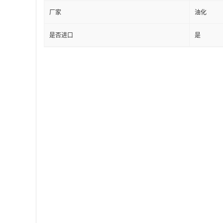
厂家
油化
是否进口
是