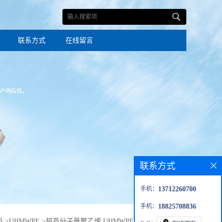
联系方式
在线留言
联系方式
手机：
13712260700
手机：
18825708836
料
>
UHMWPE
>
超高分子量聚乙烯 UHMWPE韩国油化 耐磨塑