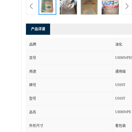
产品详请
品牌
油化
UHMWPE9
货号
用途
通用级
U010T
牌号
U010T
型号
UHMWPE
品名
外形尺寸
看包装