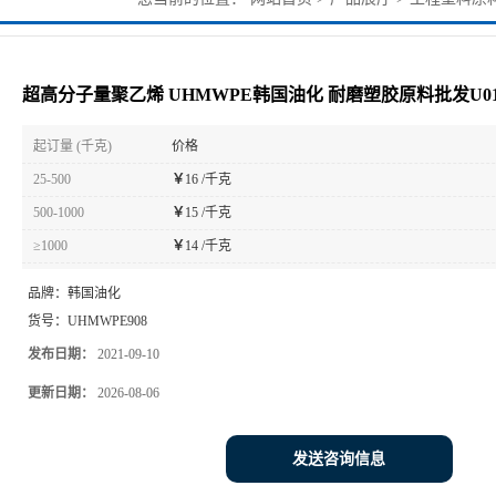
胶原料批发U010T
超高分子量聚乙烯 UHMWPE韩国油化 耐磨塑胶原料批发U01
起订量 (千克)
价格
25-500
￥
16 /千克
500-1000
￥
15 /千克
≥1000
￥
14 /千克
品牌：
韩国油化
货号：
UHMWPE908
发布日期：
2021-09-10
更新日期：
2026-08-06
发送咨询信息