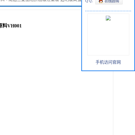
Q Q：
VH001
手机访问官网