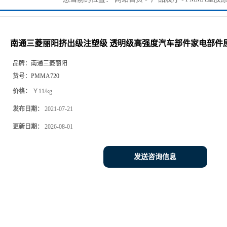
部件原料VH001
南通三菱丽阳挤出级注塑级 透明级高强度汽车部件家电部件原料
品牌：
南通三菱丽阳
货号：
PMMA720
价格：
￥11/kg
发布日期：
2021-07-21
更新日期：
2026-08-01
发送咨询信息