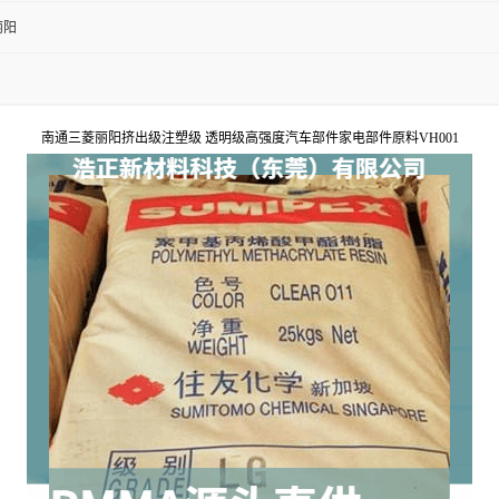
丽阳
南通三菱丽阳挤出级注塑级 透明级高强度汽车部件家电部件原料VH001