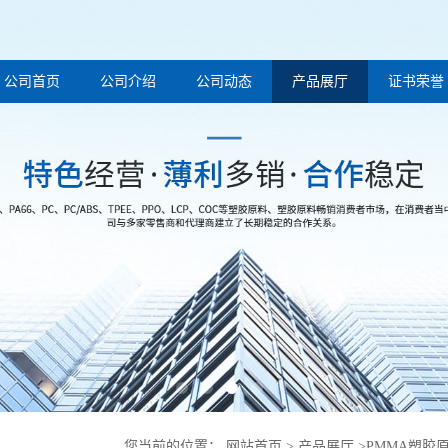
公司首页
公司介绍
公司动态
产品展厅
证书荣誉
您当前的位置：
网站首页
>
产品展厅
>
PMMA塑胶