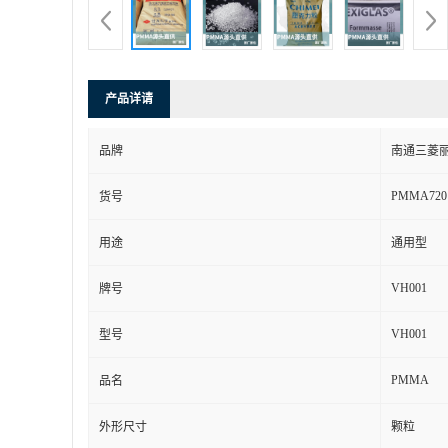
产品详请
品牌
南通三菱
PMMA720
货号
用途
通用型
VH001
牌号
VH001
型号
PMMA
品名
外形尺寸
颗粒