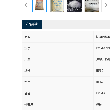
产品详请
品牌
法国阿科
PMMA719
货号
用途
注塑，通
HFI-7
牌号
HFI-7
型号
PMMA
品名
外形尺寸
颗粒