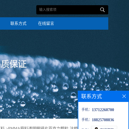
联系方式
在线留言
联系方式
手机：
13712260700
手机：
18825708836
原料
>
PMMA原料透明眼镜片亚克力颗粒 注塑PMMA塑胶原料