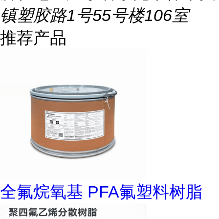
镇塑胶路1号55号楼106室
推荐产品
全氟烷氧基 PFA氟塑料树脂