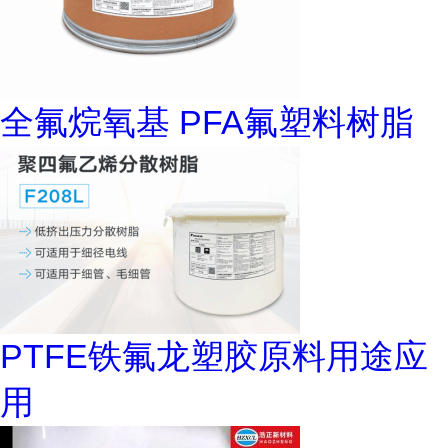
全氟烷氧基 PFA氟塑料树脂
PTFE铁氟龙塑胶原料用途应
用