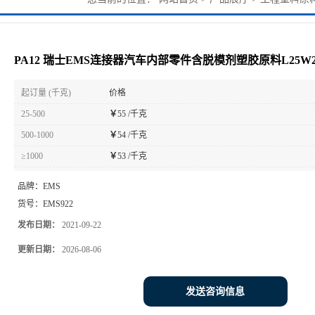
原料L25W20X
PA12 瑞士EMS连接器汽车内部零件含脱模剂塑胶原料L25W2
起订量 (千克)
价格
25-500
￥
55 /千克
500-1000
￥
54 /千克
≥1000
￥
53 /千克
品牌：
EMS
货号：
EMS922
发布日期：
2021-09-22
更新日期：
2026-08-06
发送咨询信息