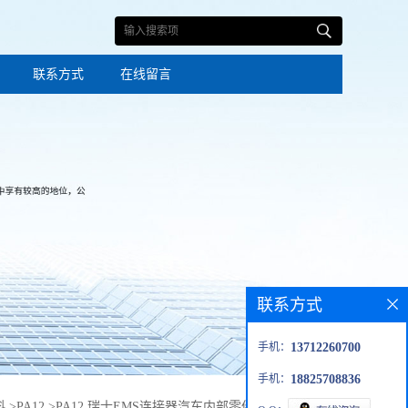
联系方式
在线留言
联系方式
手机：
13712260700
手机：
18825708836
料
>
PA12
>
PA12 瑞士EMS连接器汽车内部零件含脱模剂塑胶