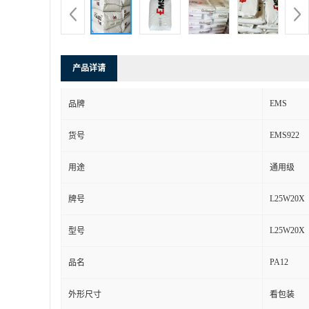
产品详请
EMS
品牌
EMS922
货号
用途
通用级
L25W20X
牌号
L25W20X
型号
PA12
品名
外形尺寸
看包装