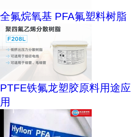
全氟烷氧基 PFA氟塑料树脂
PTFE铁氟龙塑胶原料用途应
用