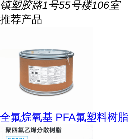
镇塑胶路1号55号楼106室
推荐产品
全氟烷氧基 PFA氟塑料树脂