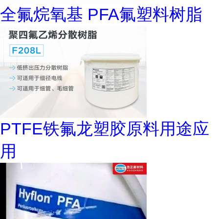
全氟烷氧基 PFA氟塑料树脂
PTFE铁氟龙塑胶原料用途应
用