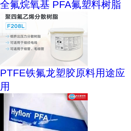
全氟烷氧基 PFA氟塑料树脂
PTFE铁氟龙塑胶原料用途应
用