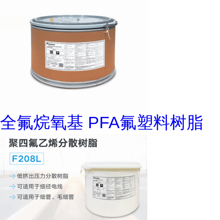
全氟烷氧基 PFA氟塑料树脂