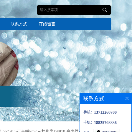
联系方式
在线留言
联系方式
手机：
13712260700
手机：
18825708836
料
>
POE
>
可交联POE三井化学DF910 高弹性可发泡耐低温抗