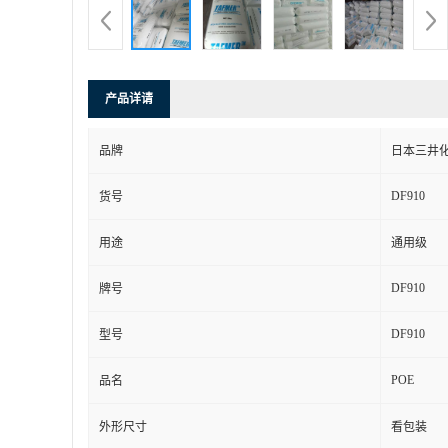
产品详请
品牌
日本三井
DF910
货号
用途
通用级
DF910
牌号
DF910
型号
POE
品名
外形尺寸
看包装