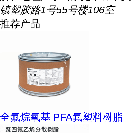
镇塑胶路1号55号楼106室
推荐产品
全氟烷氧基 PFA氟塑料树脂