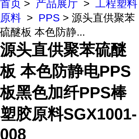
首页
>
产品展厅
>
工程塑料
原料
>
PPS
> 源头直供聚苯
硫醚板 本色防静...
源头直供聚苯硫醚
板 本色防静电PPS
板黑色加纤PPS棒
塑胶原料SGX1001-
008