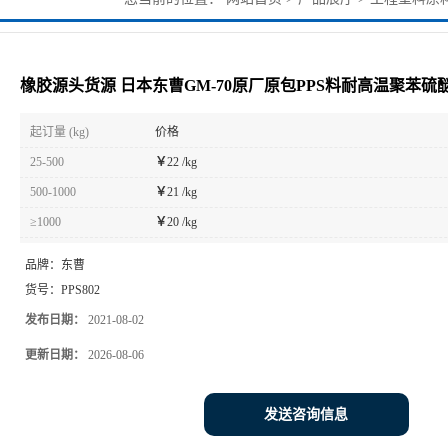
聚苯硫醚塑料
橡胶源头货源 日本东曹GM-70原厂原包PPS料耐高温聚苯硫
起订量 (kg)
价格
25-500
￥
22 /kg
500-1000
￥
21 /kg
≥1000
￥
20 /kg
品牌：
东曹
货号：
PPS802
发布日期：
2021-08-02
更新日期：
2026-08-06
发送咨询信息