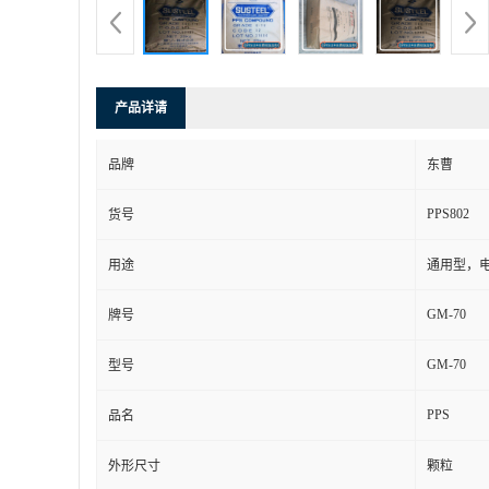
产品详请
品牌
东曹
PPS802
货号
用途
通用型，
GM-70
牌号
GM-70
型号
PPS
品名
外形尺寸
颗粒