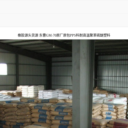
橡胶源头货源 东曹GM-70原厂原包PPS料耐高温聚苯硫醚塑料