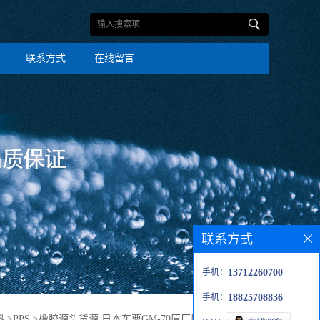
联系方式
在线留言
联系方式
手机：
13712260700
手机：
18825708836
料
>
PPS
>
橡胶源头货源 日本东曹GM-70原厂原包PPS料耐高温