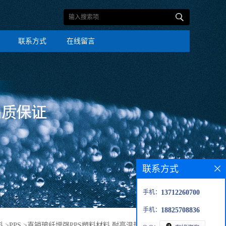
联系方式
在线留言
联系方式
手机：
13712260700
手机：
18825708836
料
>
PPS
>
直销玻纤增强PPS塑料材料 耐高温热塑性工程塑料醚