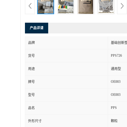
产品详请
品牌
基础创新塑
PPS726
货号
用途
通用型
OE003
牌号
OE003
型号
PPS
品名
外形尺寸
颗粒