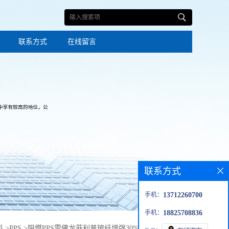
联系方式
在线留言
联系方式
手机：
13712260700
手机：
18825708836
料
>
PPS
>
阻燃PPS雪佛龙菲利普玻纤增强30% 高温聚苯硫醚塑