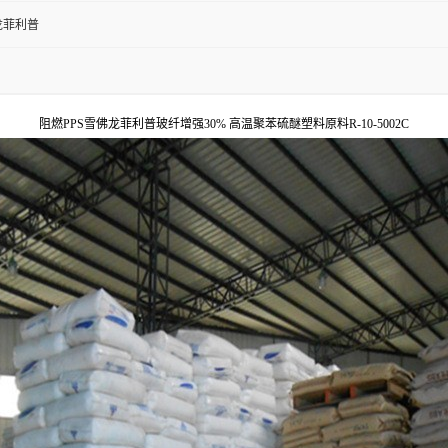
龙菲利普
阻燃PPS雪佛龙菲利普玻纤增强30% 高温聚苯硫醚塑料原料R-10-5002C