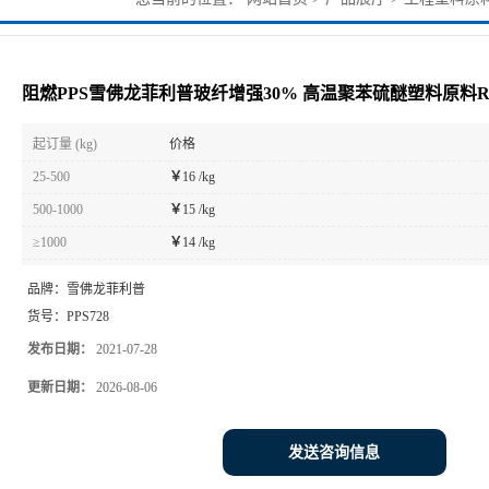
料原料R-10-5002C
阻燃PPS雪佛龙菲利普玻纤增强30% 高温聚苯硫醚塑料原料R-10
起订量 (kg)
价格
25-500
￥
16 /kg
500-1000
￥
15 /kg
≥1000
￥
14 /kg
品牌：
雪佛龙菲利普
货号：
PPS728
发布日期：
2021-07-28
更新日期：
2026-08-06
发送咨询信息