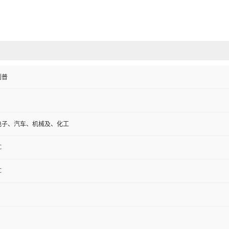
利普
电子、汽车、机械及、化工
C
C