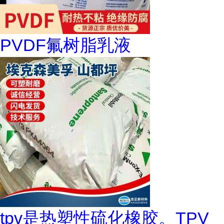
PVDF氟树脂乳液
tpv是热塑性硫化橡胶。TPV