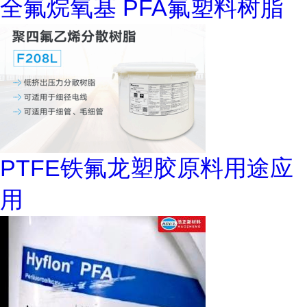
全氟烷氧基 PFA氟塑料树脂
PTFE铁氟龙塑胶原料用途应
用