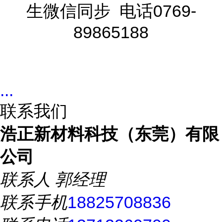
生微信同步 电话0769-
89865188
...
联系我们
浩正新材料科技（东莞）有限
公司
联系人
郭经理
联系手机
18825708836