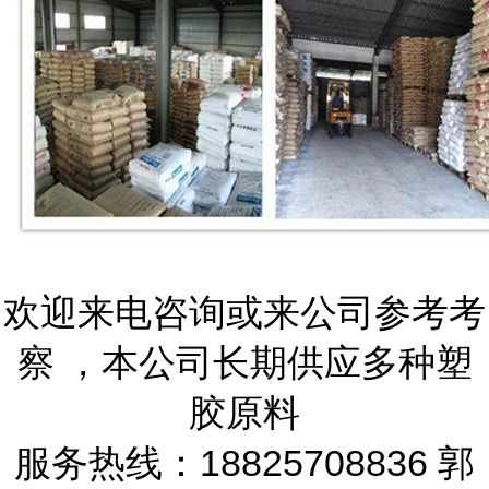
欢迎来电咨询或来公司参考考
察 ，本公司长期供应多种塑
胶原料
服务热线：18825708836 郭