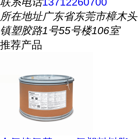
联系电话
13712260700
所在地址
广东省东莞市樟木头
镇塑胶路1号55号楼106室
推荐产品