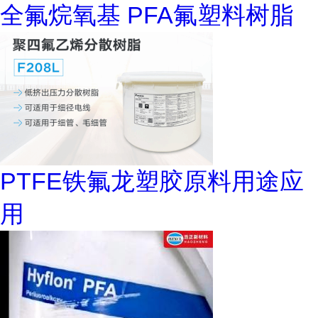
全氟烷氧基 PFA氟塑料树脂
PTFE铁氟龙塑胶原料用途应
用