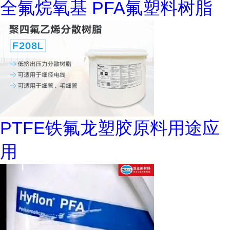
全氟烷氧基 PFA氟塑料树脂
PTFE铁氟龙塑胶原料用途应
用