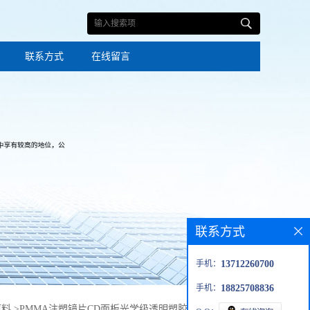
联系方式
在线留言
联系方式
手机：
13712260700
手机：
18825708836
原料
>
PMMA注塑镜片CD面板光学级透明塑胶原料法国阿科玛