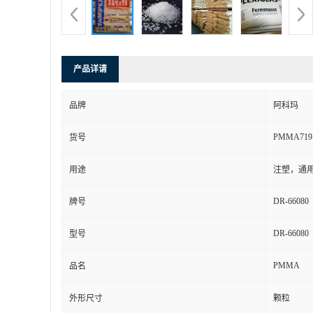
产品详请
品牌
阿科玛
PMMA719
货号
用途
注塑，通
DR-66080
牌号
DR-66080
型号
PMMA
品名
外形尺寸
颗粒