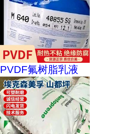
PVDF氟树脂乳液