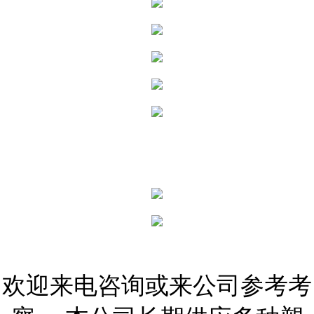
欢迎来电咨询或来公司参考考