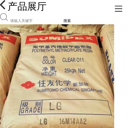
产品展厅
搜索