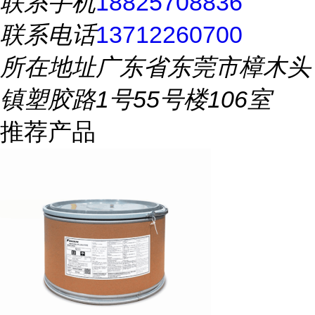
联系手机
18825708836
联系电话
13712260700
所在地址
广东省东莞市樟木头
镇塑胶路1号55号楼106室
推荐产品