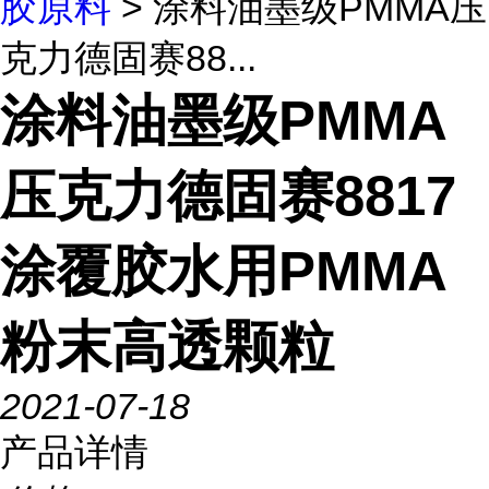
胶原料
> 涂料油墨级PMMA压
克力德固赛88...
涂料油墨级PMMA
压克力德固赛8817
涂覆胶水用PMMA
粉末高透颗粒
2021-07-18
产品详情