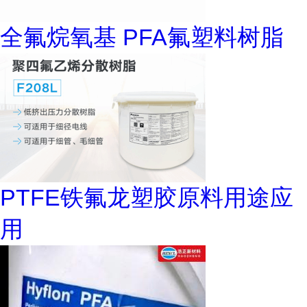
全氟烷氧基 PFA氟塑料树脂
PTFE铁氟龙塑胶原料用途应
用