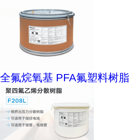
全氟烷氧基 PFA氟塑料树脂