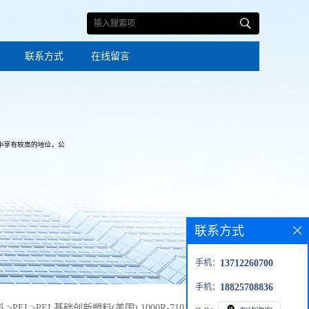
联系方式
在线留言
联系方式
手机：
13712260700
手机：
18825708836
料
>
PEI
>
PEI 基础创新塑料(美国) 1000R-7101耐磨热稳定性玻