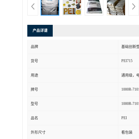
产品详请
品牌
基础创新塑
PEI715
货号
用途
通用级，
1000R-710
牌号
1000R-710
型号
PEI
品名
外形尺寸
看包装