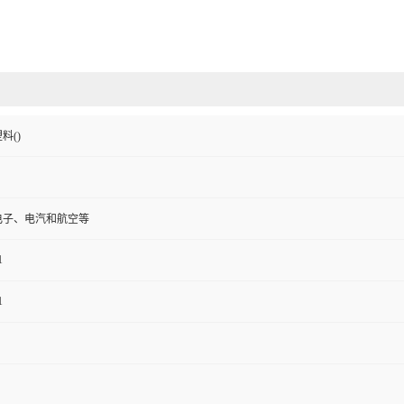
料()
电子、电汽和航空等
1
1