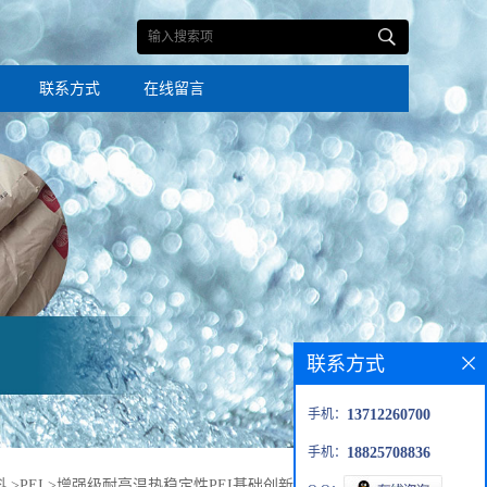
联系方式
在线留言
联系方式
手机：
13712260700
手机：
18825708836
料
>
PEI
>
增强级耐高温热稳定性PEI基础创新塑料(美