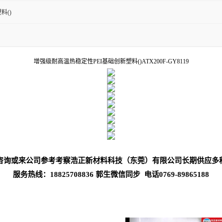
料()
增强级耐高温热稳定性PEI基础创新塑料()ATX200F-GY8119
咨询或来公司参考考察
浩正新材料科技（东莞）
有限公司长期供应
多
服务热线：18825708836 郭生微信同步 电话0769-89865188