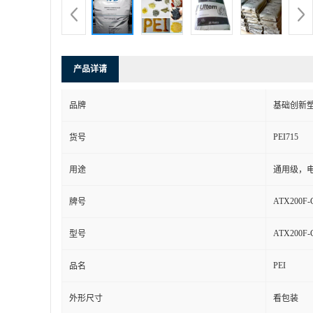
产品详请
品牌
基础创新塑
PEI715
货号
用途
通用级，
ATX200F-
牌号
ATX200F-
型号
PEI
品名
外形尺寸
看包装