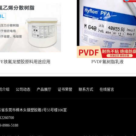
TFE铁氟龙塑胶原料用途应用
PVDF氟树脂乳液
司介绍
公司动态
产品展厅
证书荣誉
联系方式
在线留言
省东莞市樟木头镇塑胶路1号55号楼106室
12260700
8986-5188