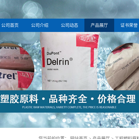
公司首页
公司介绍
公司动态
产品展厅
证书荣誉
您当前的位置：
网站首页
>
产品展厅
>
工程塑料原