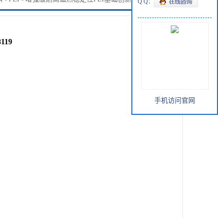
Q Q：
119
手机访问官网