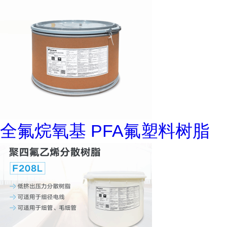
全氟烷氧基 PFA氟塑料树脂