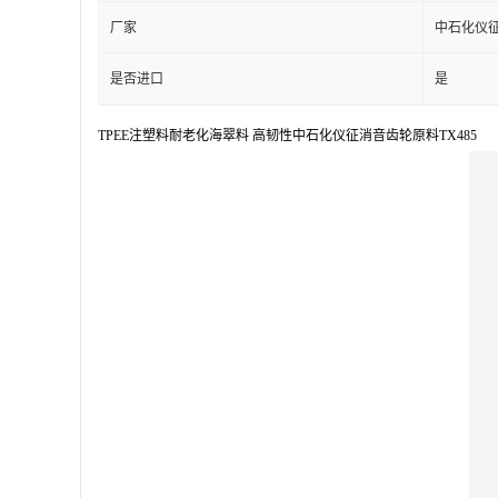
厂家
中石化仪
是否进口
是
TPEE注塑料耐老化海翠料 高韧性中石化仪征消音齿轮原料TX485