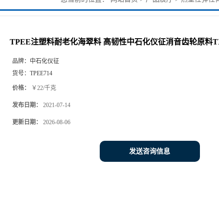
仪征消音齿轮原料TX485
TPEE注塑料耐老化海翠料 高韧性中石化仪征消音齿轮原料TX
品牌：
中石化仪征
货号：
TPEE714
价格：
￥22/千克
发布日期：
2021-07-14
更新日期：
2026-08-06
发送咨询信息