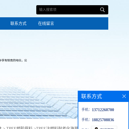
联系方式
在线留言
联系方式
手机：
13712260700
手机：
18825708836
体
>
TPEE塑胶原料
>
TPEE注塑料耐老化海翠料 高韧性中石化