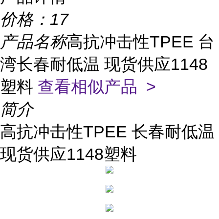
价格：
17
产品名称
高抗冲击性TPEE 台
湾长春耐低温 现货供应1148
塑料
查看相似产品 >
简介
高抗冲击性TPEE 长春耐低温
现货供应1148塑料