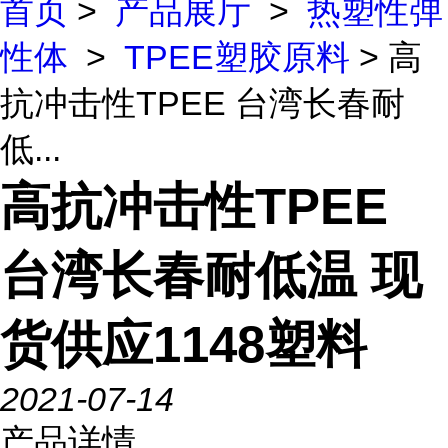
首页
>
产品展厅
>
热塑性弹
性体
>
TPEE塑胶原料
> 高
抗冲击性TPEE 台湾长春耐
低...
高抗冲击性TPEE
台湾长春耐低温 现
货供应1148塑料
2021-07-14
产品详情