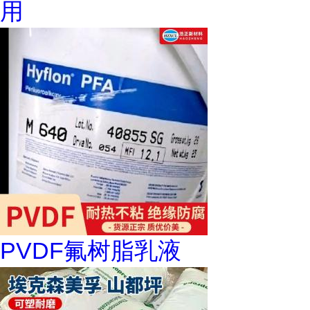
用
PVDF氟树脂乳液