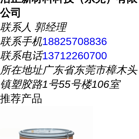
公司
联系人
郭经理
联系手机
18825708836
联系电话
13712260700
所在地址
广东省东莞市樟木头
镇塑胶路1号55号楼106室
推荐产品