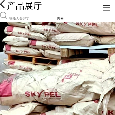
产品展厅
搜索