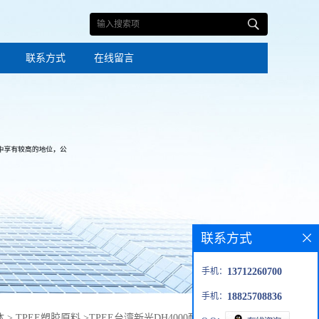
联系方式
在线留言
联系方式
手机：
13712260700
手机：
18825708836
体
>
TPEE塑胶原料
>
TPEE台湾新光DH4000耐低温高抗冲塑胶