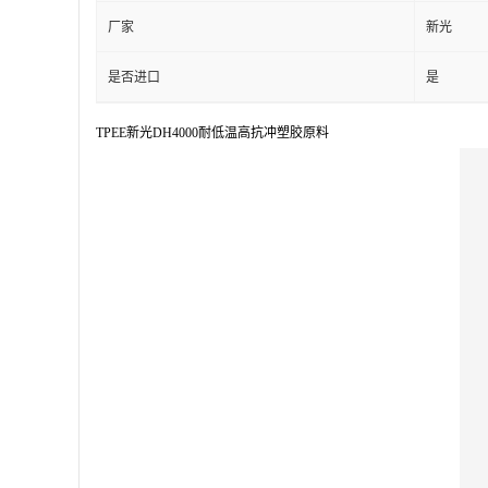
厂家
新光
是否进口
是
TPEE新光DH4000耐低温高抗冲塑胶原料