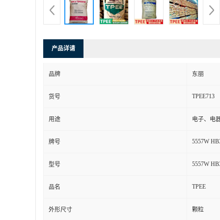
产品详请
品牌
东丽
TPEE713
货号
用途
电子、电
5557W HB
牌号
5557W HB
型号
TPEE
品名
外形尺寸
颗粒