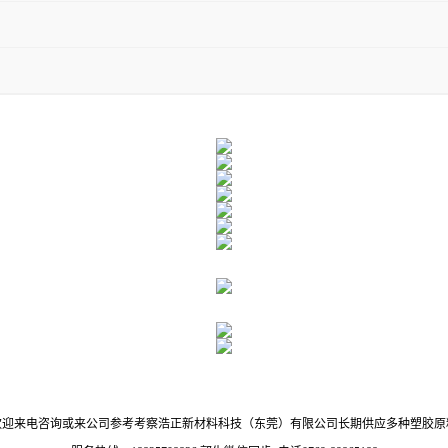
欢迎来电咨询或来公司参考考察浩正新材料科技（东莞）有限公司长期供应多种塑胶原