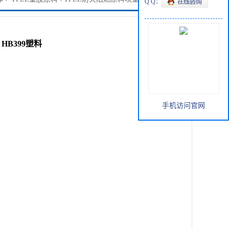
Q Q：
HB399塑料
手机访问官网