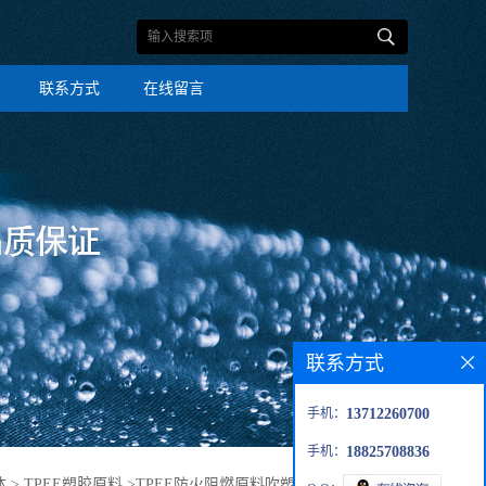
联系方式
在线留言
联系方式
手机：
13712260700
手机：
18825708836
体
>
TPEE塑胶原料
>
TPEE防火阻燃原料吹塑级线缆软管耐高