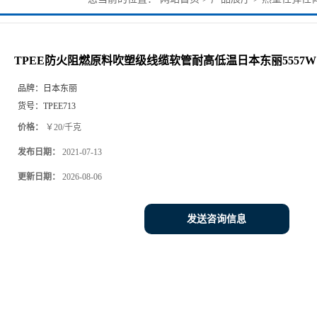
低温日本东丽5557W HB399塑料
TPEE防火阻燃原料吹塑级线缆软管耐高低温日本东丽5557W 
品牌：
日本东丽
货号：
TPEE713
价格：
￥20/千克
发布日期：
2021-07-13
更新日期：
2026-08-06
发送咨询信息