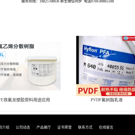
服务热线：18825708836 郭生微信同步 电话0769-89865188
TFE铁氟龙塑胶原料用途应用
PVDF氟树脂乳液
司介绍
公司动态
产品展厅
证书荣誉
联系方式
在线留言