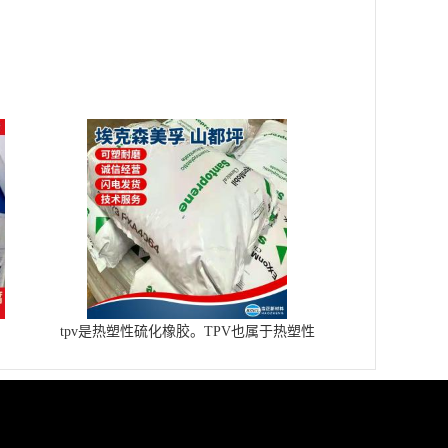
tpv是热塑性硫化橡胶。TPV也属于热塑性
弹性体一类