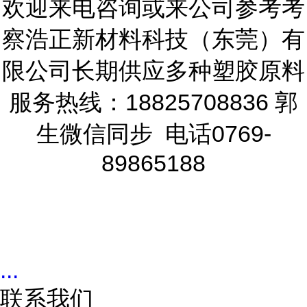
欢迎来电咨询或来公司参考考
察浩正新材料科技（东莞）有
限公司长期供应多种塑胶原料
服务热线：18825708836 郭
生微信同步 电话0769-
89865188
...
联系我们