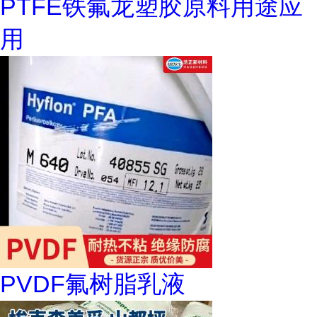
PTFE铁氟龙塑胶原料用途应
用
PVDF氟树脂乳液