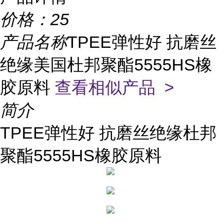
价格：
25
产品名称
TPEE弹性好 抗磨丝
绝缘美国杜邦聚酯5555HS橡
胶原料
查看相似产品 >
简介
TPEE弹性好 抗磨丝绝缘杜邦
聚酯5555HS橡胶原料