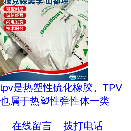
tpv是热塑性硫化橡胶。TPV
也属于热塑性弹性体一类
在线留言
拨打电话