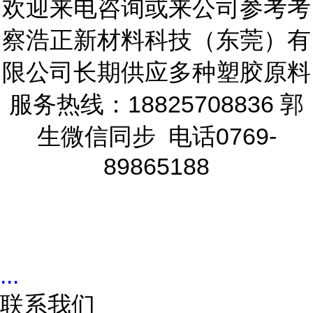
欢迎来电咨询或来公司参考考
察浩正新材料科技（东莞）有
限公司长期供应多种塑胶原料
服务热线：18825708836 郭
生微信同步 电话0769-
89865188
...
联系我们