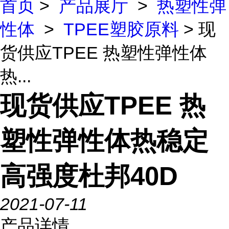
首页
>
产品展厅
>
热塑性弹
性体
>
TPEE塑胶原料
> 现
货供应TPEE 热塑性弹性体
热...
现货供应TPEE 热
塑性弹性体热稳定
高强度杜邦40D
2021-07-11
产品详情