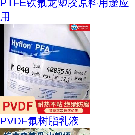
PTFE铁氟龙塑胶原料用途应
用
PVDF氟树脂乳液