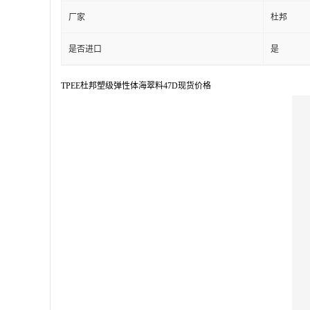
厂家
杜邦
是否进口
是
TPEE杜邦塑级弹性体海翠料47D现货价格