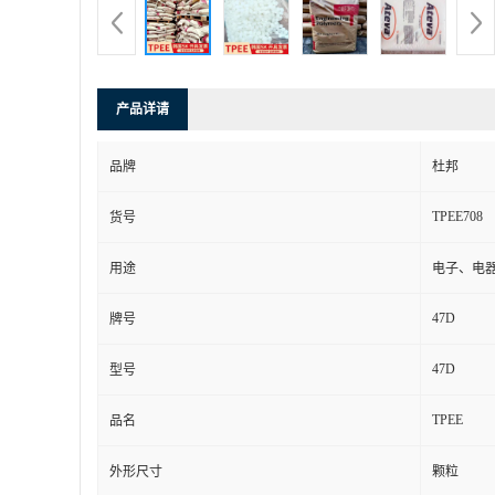
产品详请
品牌
杜邦
TPEE708
货号
用途
电子、电
47D
牌号
47D
型号
TPEE
品名
外形尺寸
颗粒