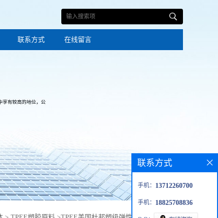
联系方式
在线留言
联系方式
手机：
13712260700
手机：
18825708836
体
>
TPEE塑胶原料
>
TPEE美国杜邦塑级弹性体海翠料47D现