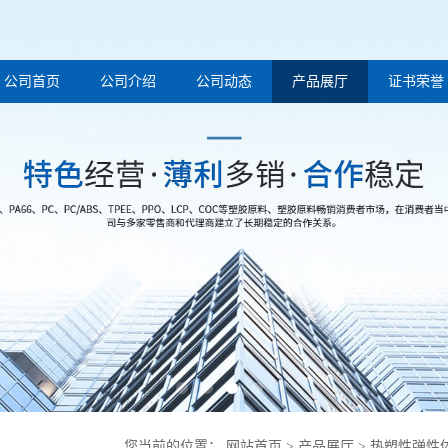
公司首页
公司介绍
公司动态
产品展厅
证书荣誉
您当前的位置：
网站首页
>
产品展厅
>
热塑性弹性