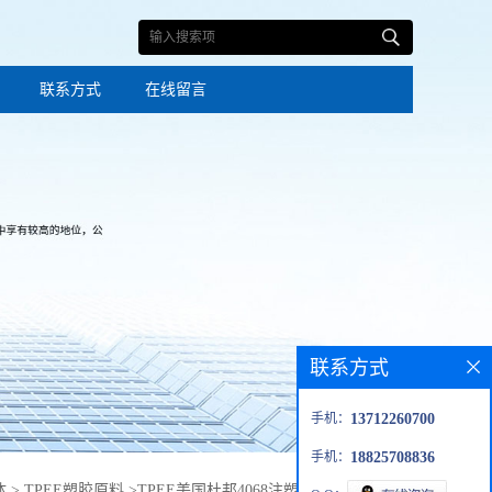
联系方式
在线留言
联系方式
手机：
13712260700
手机：
18825708836
体
>
TPEE塑胶原料
>
TPEE美国杜邦4068注塑级热稳定性 耐低