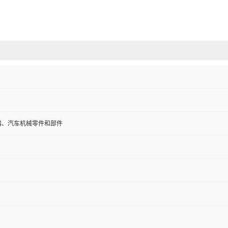
器、汽车机械零件和部件