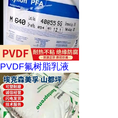
PVDF氟树脂乳液