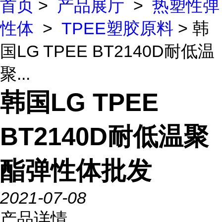
首页
>
产品展厅
>
热塑性弹
性体
>
TPEE塑胶原料
> 韩
国LG TPEE BT2140D耐低温
聚...
韩国LG TPEE
BT2140D耐低温聚
酯弹性体批发
2021-07-08
产品详情