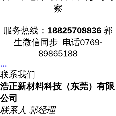
察
服务热线：
18825708836
郭
生微信同步 电话0769-
89865188
...
联系我们
浩正新材料科技（东莞）有限
公司
联系人
郭经理