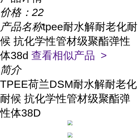
价格：
22
产品名称
tpee耐水解耐老化耐
候 抗化学性管材级聚酯弹性
体38d
查看相似产品 >
简介
TPEE荷兰DSM耐水解耐老化
耐候 抗化学性管材级聚酯弹
性体38D