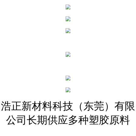
浩正新材料科技（东莞）有限
公司长期供应多种塑胶原料