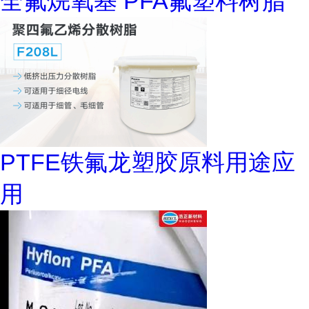
全氟烷氧基 PFA氟塑料树脂
PTFE铁氟龙塑胶原料用途应
用