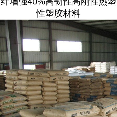
纤增强40%高韧性高刚性热塑
性塑胶材料