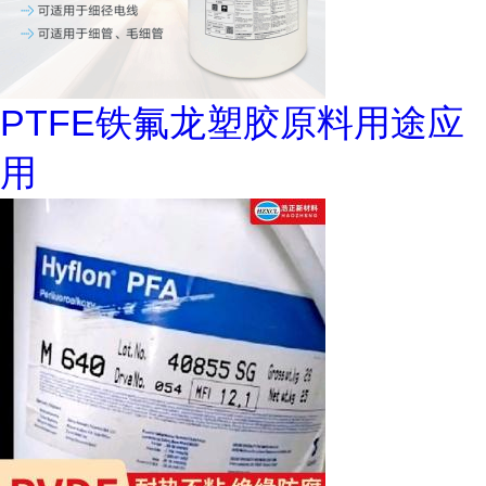
PTFE铁氟龙塑胶原料用途应
用