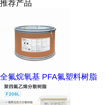
推荐产品
全氟烷氧基 PFA氟塑料树脂