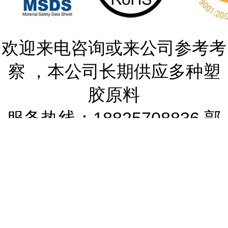
欢迎来电咨询或来公司参考考
察 ，本公司长期供应多种塑
胶原料
服务热线：18825708836 郭
生微信同步 电话0769-
89865188
...
联系我们