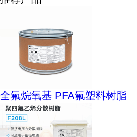
全氟烷氧基 PFA氟塑料树脂