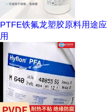
PTFE铁氟龙塑胶原料用途应
用