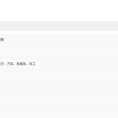
利普
电子、汽车、机械及、化工
A
A