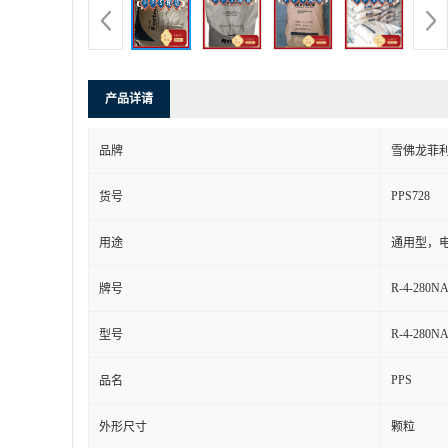
产品详请
品牌
雪佛龙菲
PPS728
货号
用途
通用型，
R-4-280N
牌号
R-4-280N
型号
PPS
品名
外形尺寸
颗粒