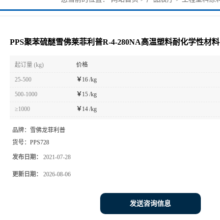
学性材料
PPS聚苯硫醚雪佛莱菲利普R-4-280NA高温塑料耐化学性材料
起订量 (kg)
价格
25-500
￥
16 /kg
500-1000
￥
15 /kg
≥1000
￥
14 /kg
品牌：
雪佛龙菲利普
货号：
PPS728
发布日期：
2021-07-28
更新日期：
2026-08-06
发送咨询信息