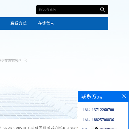
联系方式
在线留言
联系方式
手机：
13712260700
手机：
18825708836
料
>
PPS
>
PPS聚苯硫醚雪佛莱菲利普R-4-280NA高温塑料耐化