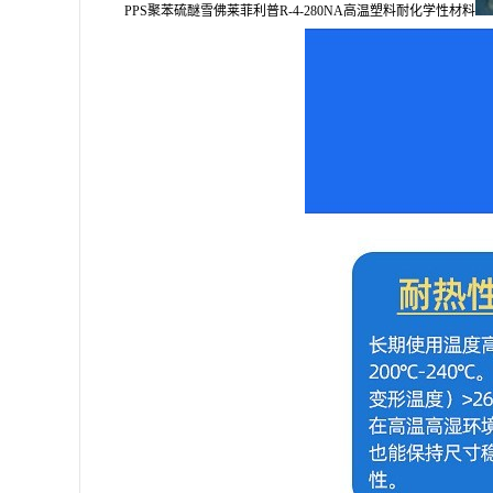
PPS聚苯硫醚雪佛莱菲利普R-4-280NA高温塑料耐化学性材料