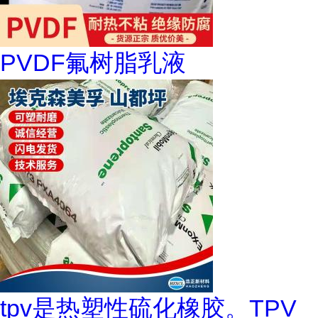
PVDF氟树脂乳液
tpv是热塑性硫化橡胶。TPV