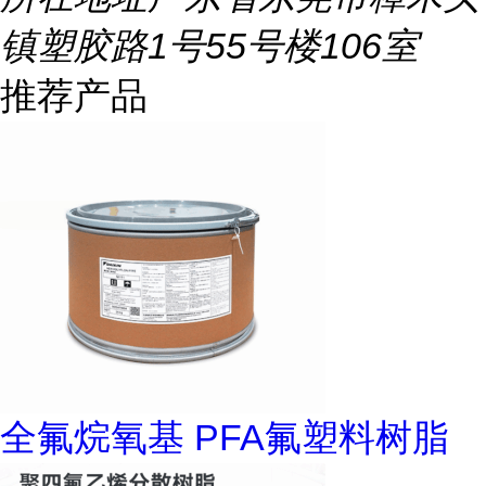
镇塑胶路1号55号楼106室
推荐产品
全氟烷氧基 PFA氟塑料树脂