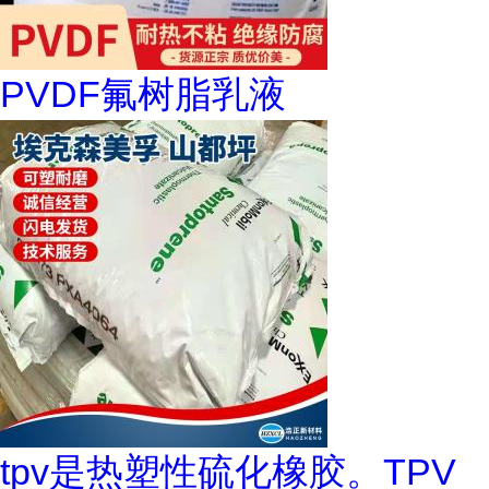
PVDF氟树脂乳液
tpv是热塑性硫化橡胶。TPV