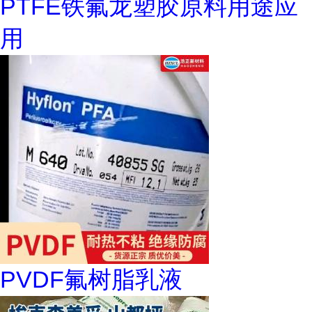
PTFE铁氟龙塑胶原料用途应
用
PVDF氟树脂乳液