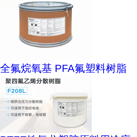
全氟烷氧基 PFA氟塑料树脂